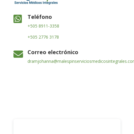
Teléfono

+505 8911-3358
+505 2776 3178
Correo electrónico

dramjohanna@malespinserviciosmedicosintegrales.c